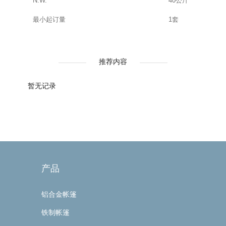
N.W.
40公斤
最小起订量
1套
推荐内容
暂无记录
产品
铝合金帐篷
铁制帐篷