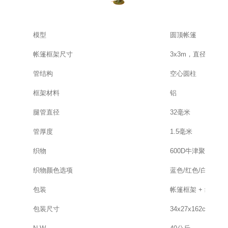
模型
圆顶帐篷
帐篷框架尺寸
3x3m，直径5x5m
管结构
空心圆柱
框架材料
铝
腿管直径
32毫米
管厚度
1.5毫米
织物
600D牛津聚氨酯涂
织物颜色选项
蓝色/红色/白色/绿色
包装
帐篷框架 + 织物
包装尺寸
34x27x162cm厘米